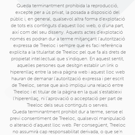
Queda terminantment prohibida la reproducció,
excepte per a ús privat, la posada a disposició del
públic i, en general, qualsevol altra forma d’explotació
de tots els continguts d’aquest lloc web, o d’una part,
així com del seu disseny. Aquests actes d’explotació
només es podran dur a terme mitjançant l’autorització
expressa de Treeloc i sempre que es faci referència
explícita a la titularitat de Treeloc pel que fa als drets de
propietat intel·lectual que s’indiquen. En aquest sentit,
aquelles persones que desitgin establir un link o
hiperenllaç entre la seva pàgina web i aquest lloc web
hauran de demanar l’autorització expressa i per escrit
de Treeloc, sense que això impliqui una relació entre
Treeloc i el titular de la pàgina en la qual s’estableixi
l’hiperenllaç, ni l’aprovació o acceptació per part de
Treeloc dels seus continguts o serveis.
Queda terminantment prohibit dur a terme, sense el
previ consentiment de Treeloc, qualsevol manipulació
o alteració d’aquest lloc web. Per consegüent, Treeloc
no assumirà cap responsabilitat derivada, o que se’n