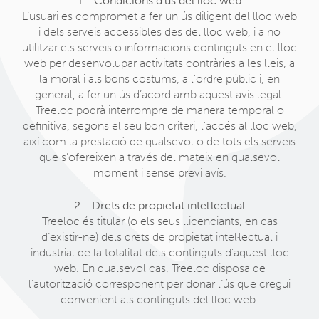
1.- Condicions d’ús del lloc web
n
L’usuari es compromet a fer un ús diligent del lloc web
i dels serveis accessibles des del lloc web, i a no
utilitzar els serveis o informacions continguts en el lloc
web per desenvolupar activitats contràries a les lleis, a
la moral i als bons costums, a l’ordre públic i, en
general, a fer un ús d’acord amb aquest avís legal.
Treeloc podrà interrompre de manera temporal o
definitiva, segons el seu bon criteri, l’accés al lloc web,
així com la prestació de qualsevol o de tots els serveis
que s’ofereixen a través del mateix en qualsevol
moment i sense previ avís.
2.- Drets de propietat intel·lectual
Treeloc és titular (o els seus llicenciants, en cas
d’existir-ne) dels drets de propietat intel·lectual i
industrial de la totalitat dels continguts d’aquest lloc
web. En qualsevol cas, Treeloc disposa de
l’autorització corresponent per donar l’ús que cregui
convenient als continguts del lloc web.