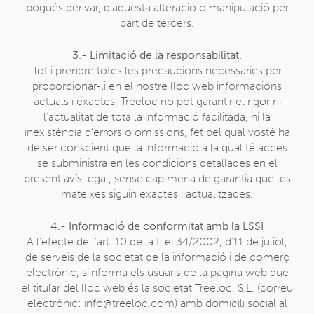
pogués derivar, d’aquesta alteració o manipulació per
part de tercers.
3.- Limitació de la responsabilitat.
Tot i prendre totes les precaucions necessàries per
proporcionar-li en el nostre lloc web informacions
actuals i exactes, Treeloc no pot garantir el rigor ni
l’actualitat de tota la informació facilitada, ni la
inexistència d’errors o omissions, fet pel qual vostè ha
de ser conscient que la informació a la qual té accés
se subministra en les condicions detallades en el
present avís legal, sense cap mena de garantia que les
mateixes siguin exactes i actualitzades.
4.- Informació de conformitat amb la LSSI
A l’efecte de l’art. 10 de la Llei 34/2002, d’11 de juliol,
de serveis de la societat de la informació i de comerç
electrònic, s’informa els usuaris de la pàgina web que
el titular del lloc web és la societat Treeloc, S.L. (correu
electrònic: info@treeloc.com) amb domicili social al