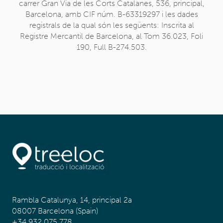
carrer Gran Via de les Corts Catalanes, 536, principal,
Barcelona, amb CIF núm. B-63319297 i les dades
registrals de la qual són les següents: Inscrita al
Registre Mercantil de Barcelona, al Tom 36.023, Foli
190, Full B-274.503.
Rambla Catalunya, 14, principal 2a
08007 Barcelona (Spain)
+34 932 075 778