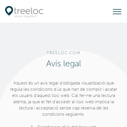
T
o
g
g
l
e
TREELOC.COM
n
Avís legal
a
v
Aquest és un avís legal d’obligada visualització que
i
regula les condicions d’ús que han de complir i acatar
g
els usuaris d’aquest lloc web. Cal fer-ne una lectura
a
atenta, ja que el fet d’accedir al lloc web implica la
lectura i acceptació sense cap reserva de les
t
condicions següents.
i
o